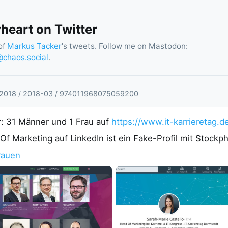
eart on Twitter
of
Markus Tacker
's tweets. Follow me on Mastodon:
chaos.social
.
2018
/
2018
-
03
/
974011968075059200
: 31 Männer und 1 Frau auf
https://www.it-karrieretag.d
f Marketing auf LinkedIn ist ein Fake-Profil mit Stockph
rauen