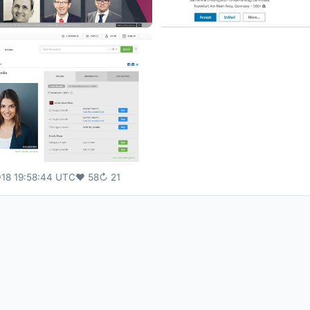
018 19:58:44 UTC
♥
58
↻
21