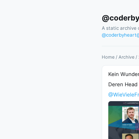
@coderbyh
A static archive 
@
coderbyheart@
Home
/
Archive
/
Kein Wunder
Deren Head O
@WieVieleF