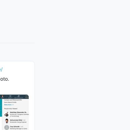
e/
oto.